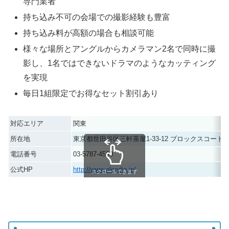
専門業者
持ち込み不可の会場での撮影経験も豊富
持ち込み料が高額の場合も相談可能
様々な場所とアングルからカメラマン2名で同時に撮
影し、1名ではできないドラマのようなカッティング
を実現
毎日1組限定でお得なセット割引あり
対応エリア
関東
所在地
東京都世田谷区三軒茶屋1-33-12 ブロックスコート10
電話番号
03-5787-4590
公式HP
http://www.alcadia.jp/
スクロールできます