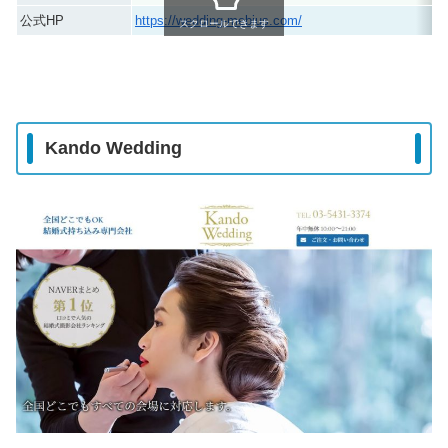
公式HP
https://wedding-mebius.com/
スクロールできます
Kando Wedding