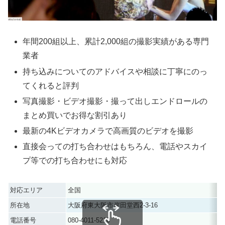
年間200組以上、累計2,000組の撮影実績がある専門
業者
持ち込みについてのアドバイスや相談に丁寧にのっ
てくれると評判
写真撮影・ビデオ撮影・撮って出しエンドロールの
まとめ買いでお得な割引あり
最新の4Kビデオカメラで高画質のビデオを撮影
直接会っての打ち合わせはもちろん、電話やスカイ
プ等での打ち合わせにも対応
対応エリア
全国
所在地
大阪府東大阪市岸田堂西2-3-16
電話番号
080-4011-5210