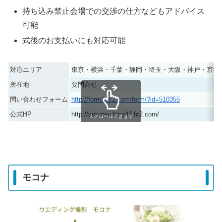
持ち込み禁止会場での交渉の仕方などもアドバイス
可能
式後のお支払いにも対応可能
対応エリア
東京・横浜・千葉・静岡・埼玉・大阪・神戸・京都
所在地
要問合せ
問い合わせフォーム
http://form1.fc2.com/form/?id=510355
公式HP
http://yokotsu.blog43.fc2.com/
スクロールできます
モコナ