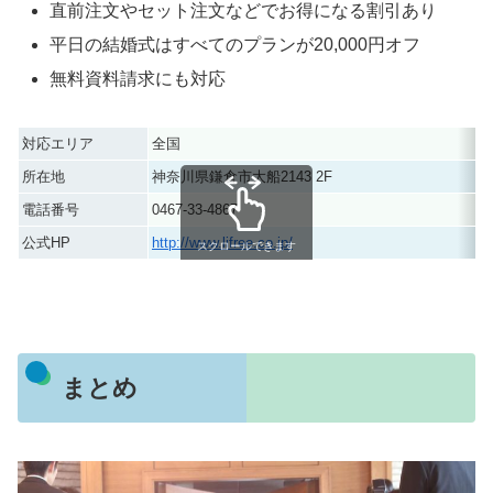
直前注文やセット注文などでお得になる割引あり
平日の結婚式はすべてのプランが20,000円オフ
無料資料請求にも対応
対応エリア
全国
所在地
神奈川県鎌倉市大船2143 2F
電話番号
0467-33-4867
公式HP
http://www.lifree.co.jp/
スクロールできます
まとめ