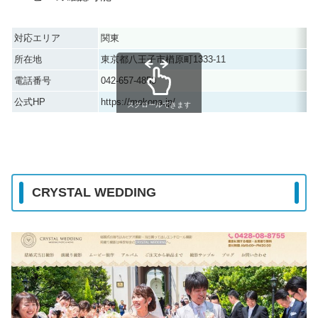
対応エリア
関東
所在地
東京都八王子市楢原町1333-11
電話番号
042-657-4859
公式HP
https://mokona.jp/
スクロールできます
CRYSTAL WEDDING