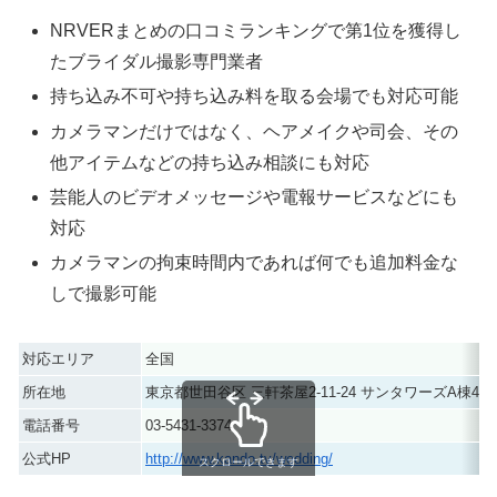
NRVERまとめの口コミランキングで第1位を獲得し
たブライダル撮影専門業者
持ち込み不可や持ち込み料を取る会場でも対応可能
カメラマンだけではなく、ヘアメイクや司会、その
他アイテムなどの持ち込み相談にも対応
芸能人のビデオメッセージや電報サービスなどにも
対応
カメラマンの拘束時間内であれば何でも追加料金な
しで撮影可能
対応エリア
全国
所在地
東京都世田谷区 三軒茶屋2-11-24 サンタワーズA棟405
電話番号
03-5431-3374
公式HP
http://www.kando.tv/wedding/
スクロールできます