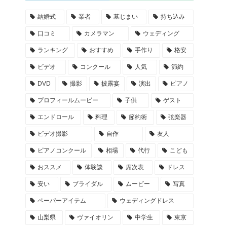
結婚式
業者
墓じまい
持ち込み
口コミ
カメラマン
ウェディング
ランキング
おすすめ
手作り
格安
ビデオ
コンクール
人気
節約
DVD
撮影
披露宴
演出
ピアノ
プロフィールムービー
子供
ゲスト
エンドロール
料理
節約術
弦楽器
ビデオ撮影
自作
友人
ピアノコンクール
相場
代行
こども
おススメ
体験談
席次表
ドレス
安い
ブライダル
ムービー
写真
ペーパーアイテム
ウェディングドレス
山梨県
ヴァイオリン
中学生
東京