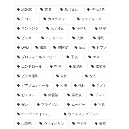
結婚式
業者
墓じまい
持ち込み
口コミ
カメラマン
ウェディング
ランキング
おすすめ
手作り
格安
ビデオ
コンクール
人気
節約
DVD
撮影
披露宴
演出
ピアノ
プロフィールムービー
子供
ゲスト
エンドロール
料理
節約術
弦楽器
ビデオ撮影
自作
友人
ピアノコンクール
相場
代行
こども
おススメ
体験談
席次表
ドレス
安い
ブライダル
ムービー
写真
ペーパーアイテム
ウェディングドレス
山梨県
ヴァイオリン
中学生
東京