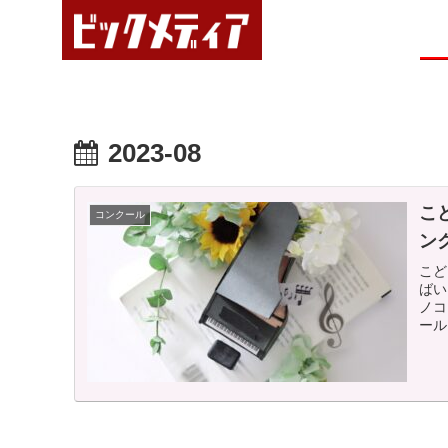
2023-08
こ
コンクール
ン
こど
ばい
ノコ
ール
でお