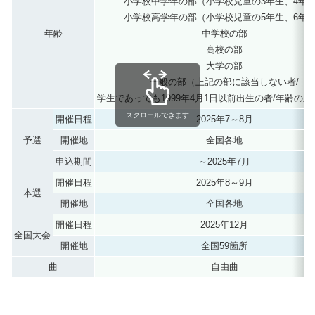
小学校中学年の部（小学校児童の3年生、4年
小学校高学年の部（小学校児童の5年生、6年
年齢
中学校の部
高校の部
大学の部
一般の部（上記の部に該当しない者/
学生であっても1999年4月1日以前出生の者/年齢の上
スクロールできます
開催日程
2025年7～8月
予選
開催地
全国各地
申込期間
～2025年7月
開催日程
2025年8～9月
本選
開催地
全国各地
開催日程
2025年12月
全国大会
開催地
全国59箇所
曲
自由曲