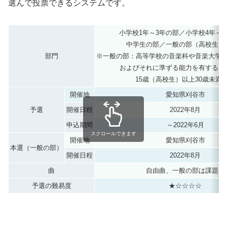
選んで投票できるシステムです。
小学校1年～3年の部／小学校4年～
中学生の部／一般の部（高校生を
部門
※一般の部：高等学校の音楽科や音楽大学
およびそれに準ずる能力を有すると
15歳（高校生）以上30歳未満
開催地
愛知県刈谷市
予選
開催日程
2022年8月
申込期間
～2022年6月
スクロールできます
開催地
愛知県刈谷市
本選（一般の部）
開催日程
2022年8月
曲
自由曲、一般の部は課題曲
予選の難易度
★☆☆☆☆