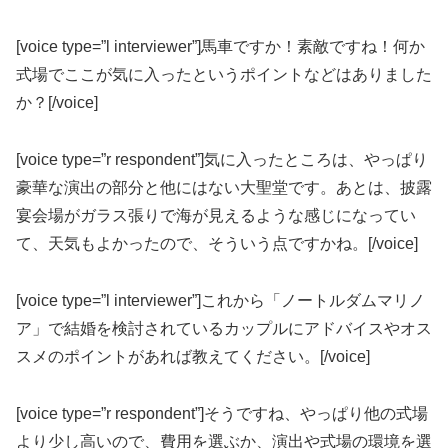
[voice type=”l interviewer”]馬車ですか！素敵ですね！何か
式場でここが気に入ったというポイントなどはありました
か？[/voice]
[voice type=”r respondent”]気に入ったところは、やっぱり
豪華な演出の部分と他にはない大聖堂です。あとは、披露
宴会場がガラス張りで海が見えるような感じになってい
て、天気もよかったので、そういう点ですかね。[/voice]
[voice type=”l interviewer”]これから「ノートルダムマリノ
ア」で結婚を検討されているカップルにアドバイスやオス
スメのポイントがあれば教えてください。[/voice]
[voice type=”r respondent”]そうですね、やっぱり他の式場
より少し高いので、費用を選ぶか、演出や式場の環境を選