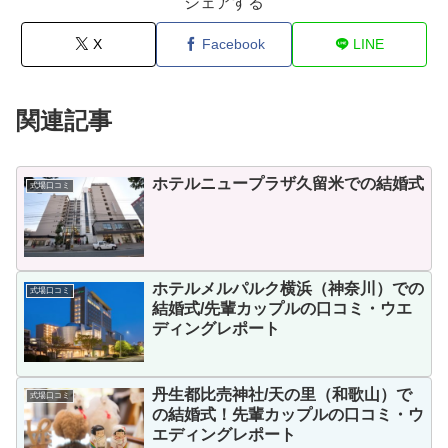
シェアする
X
Facebook
LINE
関連記事
ホテルニュープラザ久留米での結婚式
式場口コミ
ホテルメルパルク横浜（神奈川）での
式場口コミ
結婚式/先輩カップルの口コミ・ウエ
ディングレポート
丹生都比売神社/天の里（和歌山）で
式場口コミ
の結婚式！先輩カップルの口コミ・ウ
エディングレポート