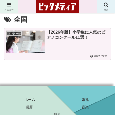
メニュー
検索
全国
【2026年版】小学生に人気のピ
コンクール
アノコンクール11選！
2022.03.21
ホーム
婚礼
撮影
音楽
終活