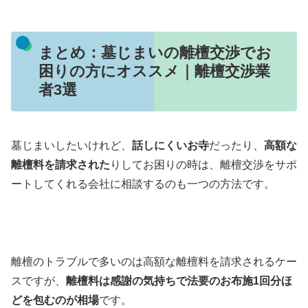
まとめ：墓じまいの離檀交渉でお
困りの方にオススメ｜離檀交渉業
者3選
墓じまいしたいけれど、
話しにくいお寺
だったり、
高額な
離檀料を請求された
りしてお困りの時は、離檀交渉をサポ
ートしてくれる会社に相談するのも一つの方法です。
離檀のトラブルで多いのは高額な離檀料を請求されるケー
スですが、
離檀料は感謝の気持ちで法要のお布施1回分ほ
どを包むのが相場
です。