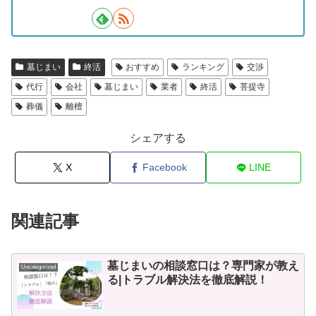
墓じまい
終活
おすすめ
ランキング
交渉
代行
会社
墓じまい
業者
終活
菩提寺
葬儀
離檀
シェアする
X
Facebook
LINE
関連記事
墓じまいの相談窓口は？専門家が教え
Uncategorized
る|トラブル解決法を徹底解説！