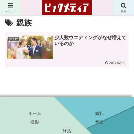
メニュー
検索
親族
少人数ウエディングがなぜ増えて
少人数
いるのか
2017.02.22
ホーム
婚礼
撮影
音楽
終活