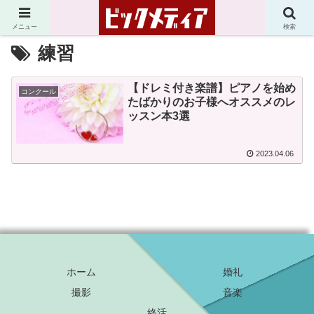
メニュー
検索
練習
【ドレミ付き楽譜】ピアノを始め
コンクール
たばかりのお子様へオススメのレ
ッスン本3選
2023.04.06
ホーム
婚礼
撮影
音楽
終活