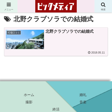
メニュー
検索
北野クラブソラでの結婚式
北野クラブソラでの結婚式
式場口コミ
2018.05.11
ホーム
婚礼
撮影
音楽
終活