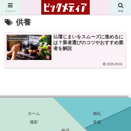
メニュー
検索
供養
仏壇じまいをスムーズに進めるに
Uncategorized
は？業者選びのコツやおすすめ業
者を解説
2025.09.01
ホーム
婚礼
撮影
音楽
終活